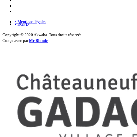
• Mentions légales
• RGPD
Copyright © 2020 Akwaba. Tous droits réservés.
Conçu avec
par
Mr Blønde