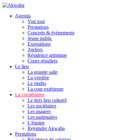
Agenda
Voir tout
Prestations
Concerts & événements
Jeune public
Expositions
Ateliers
Résidence artistique
Cours réguliers
Le lieu
La grande salle
La verrière
Le studio
La cour extérieure
La coopérative
Le tiers lieu culturel
Les sociétaires
Les usagers
Les partenaires
L'équipe
Rejoindre Akwaba
Prestations
Résidence de création