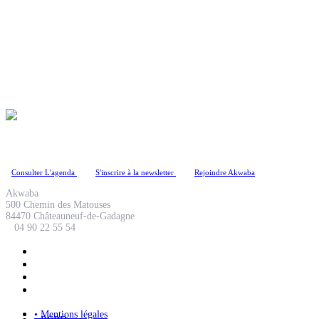
Coopérative Culturelle
Consulter L'agenda
S'inscrire à la newsletter
Rejoindre Akwaba
Akwaba
500 Chemin des Matouses
84470 Châteauneuf-de-Gadagne
04 90 22 55 54
• Mentions légales