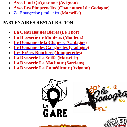
Asso Faut Qu'ça sonne (Avignon)
Asso Les Pimprenelles (Chateauneuf de Gadagne)
Ze Bourgeoise production
(Marseille)
PARTENAIRES RESTAURATION
La Centrales des Bières (Le Thor)
La Brasserie de Monteux (Monteux)
Le Domaine de la Chapelle (Gadagne)
Le Domaine des Gariguettes (Gadagne)
Les Frères Bouchers (Jonquerettes)
La Brasserie La Soiffe (Marseille)
La Brasserie La Machotte (Sarrians)
La Brasserie La Comédienne (Avignon)