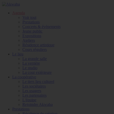
Agenda
Voir tout
Prestations
Concerts & événements
Jeune public
Expositions
Ateliers
Résidence artistique
Cours réguliers
Le lieu
La grande salle
La verrière
Le studio
La cour extérieure
La coopérative
Le tiers lieu culturel
Les sociétaires
Les usagers
Les partenaires
L'équipe
Rejoindre Akwaba
Prestations
Résidence de création