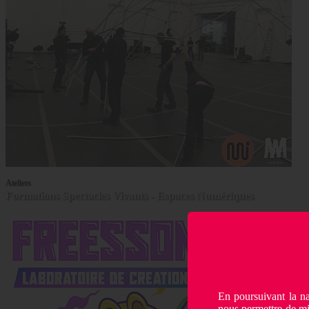
Ateliers
Formations Spectacles Vivants - Espaces Numériques
En poursuivant la na
nous permettre de m