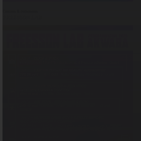
Concerts & événements
FREESSON LAB