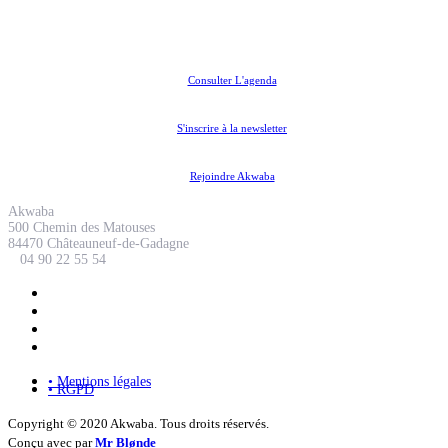
Coopérative Culturelle
Consulter L'agenda
S'inscrire à la newsletter
Rejoindre Akwaba
Akwaba
500 Chemin des Matouses
84470 Châteauneuf-de-Gadagne
04 90 22 55 54
• Mentions légales
• RGPD
Copyright © 2020 Akwaba. Tous droits réservés.
Conçu avec
par
Mr Blønde