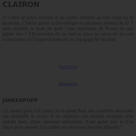
𝗖𝗟𝗔𝗜𝗥𝗢𝗡
A l’affût de tubes éternels et de perles oubliées qu’elle chine au fil
du temps, Clairon garnit sa discothèque de plusieurs milliers de 45 T
sans craindre la faute de goût : une madeleine de Proust ou une
pépite rare ? Elle trouvera tôt ou tard sa place au coeur de ses sets
iconoclastes où l’improvisation est un vrai gage de sincérité.
Facebook
Instagram
𝗝𝗔𝗡𝗞𝗘𝗡𝗣𝗢𝗣𝗣
LE dandy geek, LE prince de la game Boy, aux sonorités musicales
qui réchauffe le coeur. Il va déployer son arsenal constitué d'un
pistolet laser, d'une saussisse interactive, d'une game boy et d'un
micro pour assener à la chaîne ses morceaux les plus déjantés !