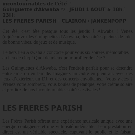
𝗶𝗻𝗰𝗼𝗻𝘁𝗼𝘂𝗿𝗻𝗮𝗯𝗹𝗲𝘀 𝗱𝗲 𝗹’𝗲́𝘁𝗲́ !
𝗚𝘂𝗶𝗻𝗴𝘂𝗲𝘁𝘁𝗲 𝗱'𝗔𝗸𝘄𝗮𝗯𝗮 #2 - 𝗝𝗘𝗨𝗗𝗜 𝟭 𝗔𝗢𝗨𝗧 de 𝟭𝟴𝗵 à
𝟮𝟯𝗛 :
𝗟𝗘𝗦 𝗙𝗥𝗘̀𝗥𝗘𝗦 𝗣𝗔𝗥𝗜𝗦𝗛 + 𝗖𝗟𝗔𝗜𝗥𝗢𝗡 + 𝗝𝗔𝗡𝗞𝗘𝗡𝗣𝗢𝗣𝗣
Cet été, c'est fête presque tous les jeudis à Akwaba ! Venez
(re)découvrir les Guinguettes d'Akwaba, des soirées pleines de joie,
de bonne vibes, de jeux et de musique.
Le tiers-lieu Akwaba a concocté pour vous six soirées mémorables
au lieu de cinq ! Quoi de mieux pour profiter de l'été ?
Les Guinguettes d'Akwaba, c'est l'endroit parfait pour se détendre
entre amis ou en famille. Imaginez un cadre en plein air, avec des
jeux d’extérieur, un DJ, et des concerts envoûtants... Vous y êtes ?
Prenez votre sombrero, vous boules de pétanque, votre crème solaire
et profitez de nos incontournables soirées estivales !
𝗟𝗘𝗦 𝗙𝗥𝗘̀𝗥𝗘𝗦 𝗣𝗔𝗥𝗜𝗦𝗛
Les Frères Parish offrent une expérience musicale unique avec une
énergie contagieuse et une virtuosité indéniable. Leur prestation en
direct est un véritable spectacle, captivant le public et le faisant