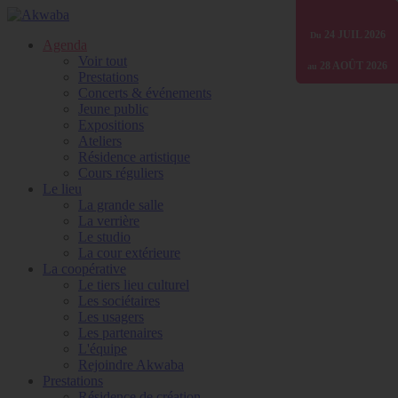
01 JANV
24 JUIL
24 JUIL
24 JUIL
30 JUIN
2026
2026
2026
2025
2026
Du
Du
Du
Du
Du
Agenda
Voir tout
07 AOÛT
07 AOÛT
28 AOÛT
31 DÉC
31 DÉC
2026
2026
2026
2026
2026
au
au
au
au
au
Prestations
Concerts & événements
Jeune public
Expositions
Ateliers
Résidence artistique
Cours réguliers
Le lieu
La grande salle
La verrière
Le studio
La cour extérieure
La coopérative
Le tiers lieu culturel
Les sociétaires
Les usagers
Les partenaires
L'équipe
Rejoindre Akwaba
Prestations
Résidence de création