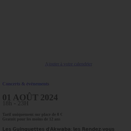
Ajouter à votre calendrier
Concerts & événements
01 AOÛT 2024
18h - 23H
Tarif uniquement sur place de 8 €
Gratuit pour les moins de 12 ans
𝗟𝗲𝘀 𝗚𝘂𝗶𝗻𝗴𝘂𝗲𝘁𝘁𝗲𝘀 𝗱'𝗔𝗸𝘄𝗮𝗯𝗮: 𝗹𝗲𝘀 𝗥𝗲𝗻𝗱𝗲𝘇-𝘃𝗼𝘂𝘀