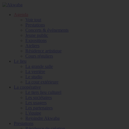
Agenda
Voir tout
Prestations
Concerts & événements
Jeune public
Expositions
Ateliers
Résidence artistique
Cours réguliers
Le lieu
La grande salle
La verrière
Le studio
La cour extérieure
La coopérative
Le tiers lieu culturel
Les sociétaires
Les usagers
Les partenaires
L'équipe
Rejoindre Akwaba
Prestations
Résidence de création