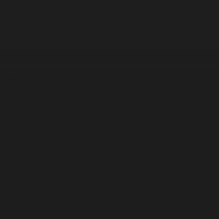
reesson et le Tiers-Lieu culturel Akwaba
invitent petits et grands à pa
 arts numériques, les musiques électroniques et les cultures Do It Yoursel
 ou débutant·es
tarelle et des Guinguettes