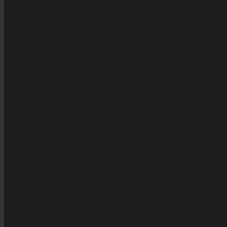
Concerts & événements
24 JUILLET 2026
Gratuit
FREESSON LAB à AKWABA
— la programmation est lancée !
À l’occasion du projet
FREESSON LAB
,
le Collectif artistique F
Ateliers
Concerts & Expos
Expérimentations numériques
Pratiques DIY
Des artistes invité·es vous proposeront de découvrir et expérimenter les
Une programmation pour
curieux·ses, familles, passionné·es
Gratuit
8 RDV entre le 13 mars et 7 août 2026
À Akwaba, dans le cadre du nouveau Café Culturel et Citoyen La Kan