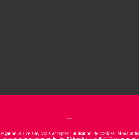
vigation sur ce site, vous acceptez l'utilisation de cookies. Nous utili
ieux comprendre comment le site d'
Akwaba
est utilisé. En continuant à