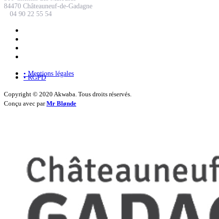
84470 Châteauneuf-de-Gadagne
04 90 22 55 54
• Mentions légales
• RGPD
Copyright © 2020 Akwaba. Tous droits réservés.
Conçu avec
par
Mr Blønde