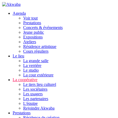
Agenda
Voir tout
Prestations
Concerts & événements
Jeune public
Expositions
Ateliers
Résidence artistique
Cours réguliers
Le lieu
La grande salle
La verrière
Le studio
La cour extérieure
La coopérative
Le tiers lieu culturel
Les sociétaires
Les usagers
Les partenaires
L'équipe
Rejoindre Akwaba
Prestations
Résidence de création