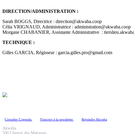
DIRECTION/ADMINISTRATION :
Sarah BOGGS, Directrice : direction@akwaba.coop
Célia VRIGNAUD, Administratrice : administration@akwaba.coop
Morgane CHABANIER, Assistante Administrative : tierslieu.akwa
TECHNIQUE :
Gilles GARCIA, Régisseur : garcia.gilles.pro@gmail.com
Coopérative Culturelle
Consulter L'agenda
S'inscrire à la newsletter
Rejoindre Akwaba
Akwaba
500 Chemin des Matouses