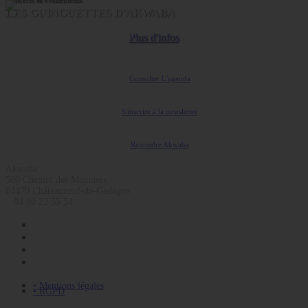
Concerts & événements
LES GUINGUETTES D'AKWABA
Coopérative Culturelle
Plus d'infos
Consulter L'agenda
S'inscrire à la newsletter
Rejoindre Akwaba
Akwaba
500 Chemin des Matouses
84470 Châteauneuf-de-Gadagne
04 90 22 55 54
• Mentions légales
• RGPD