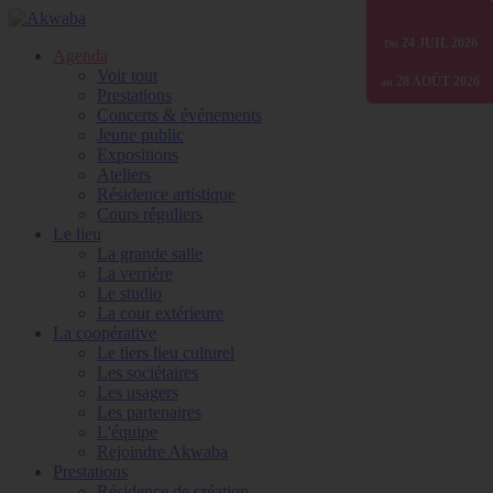
01 JANV
24 JUIL
30 JUIN
2026
2025
2026
Du
Du
Du
Agenda
Voir tout
28 AOÛT
31 DÉC
31 DÉC
2026
2026
2026
au
au
au
Prestations
Concerts & événements
Jeune public
Expositions
Ateliers
Résidence artistique
Cours réguliers
Le lieu
La grande salle
La verrière
Le studio
La cour extérieure
La coopérative
Le tiers lieu culturel
Les sociétaires
Les usagers
Les partenaires
L'équipe
Rejoindre Akwaba
Prestations
Résidence de création