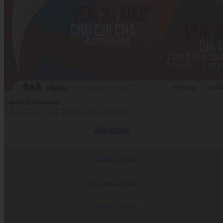
Concerts & événements
LES GUINGUETTES D'AKWABA
Coopérative Culturelle
Plus d'infos
Consulter L'agenda
S'inscrire à la newsletter
Rejoindre Akwaba