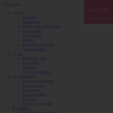
01 JANV
24 JUIL
24 JUIL
30 JUIN
2026
2026
2025
2026
Du
Du
Du
Du
Agenda
Voir tout
07 AOÛT
28 AOÛT
31 DÉC
31 DÉC
2026
2026
2026
2026
au
au
au
au
Prestations
Concerts & événements
Jeune public
Expositions
Ateliers
Résidence artistique
Cours réguliers
Le lieu
La grande salle
La verrière
Le studio
La cour extérieure
La coopérative
Le tiers lieu culturel
Les sociétaires
Les usagers
Les partenaires
L'équipe
Rejoindre Akwaba
Prestations
Résidence de création