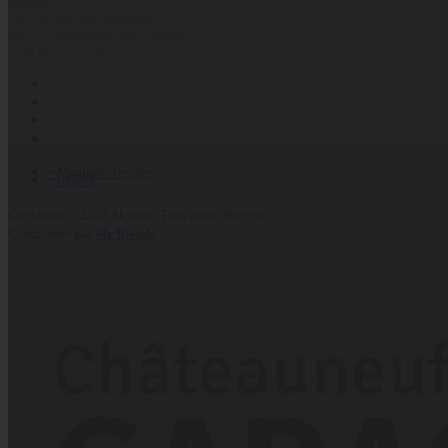
Akwaba
500 Chemin des Matouses
84470 Châteauneuf-de-Gadagne
04 90 22 55 54
• Mentions légales
• RGPD
Copyright © 2020 Akwaba. Tous droits réservés.
Conçu avec
par
Mr Blønde