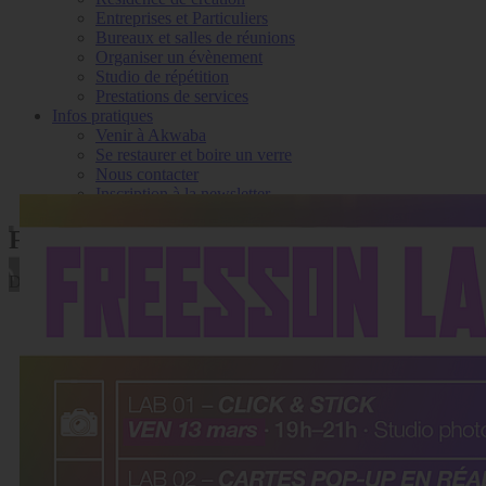
Entreprises et Particuliers
Bureaux et salles de réunions
Organiser un évènement
Studio de répétition
Prestations de services
Infos pratiques
Venir à Akwaba
Se restaurer et boire un verre
Nous contacter
Inscription à la newsletter
FREESSON LAB
Détail des événements